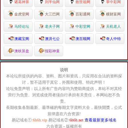
诸葛神算
刘半仙网
救世祖网
掌中彩网
金虎堂网
大三巴网
百彩通网
横财富网
马经论坛
老夫子网
中彩堂网
天机老人
澳藏宝阁
澳洪七公
澳百顺网
奇人中特
澳铁算盘
报彩神童
说明
本论坛所提供的内容、资料、图片和资讯，只应用在合法的资料探
讨，暂不适用于其它，外围和使用。特此声明！
论坛免责声明：以上所有广告内容均为赞助商提供，本站不对其经
营行为负责。浏览或使用者须自行承担有关责任，本网站恕不负
责。
長期收集各類最新、最準確的每期文字資料大全，最快開獎，公式
規律盡在六合资源!
易记域名①:
6h6h.vip
易记域名②:
6h6h.net
查看最新更多域名
六合资源
-
版權所有