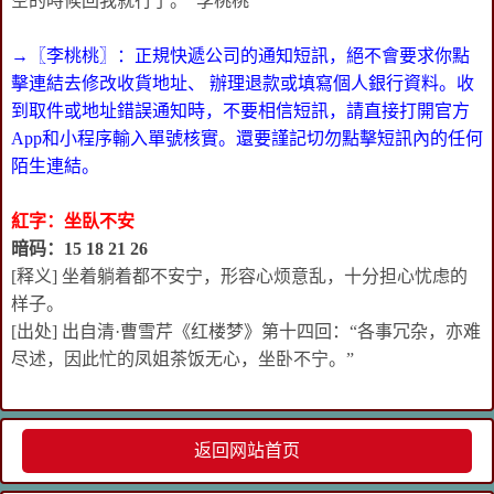
空的時候回我就行了。 李桃桃
→〖李桃桃〗：正規快遞公司的通知短訊，絕不會要求你點
擊連結去修改收貨地址、 辦理退款或填寫個人銀行資料。收
到取件或地址錯誤通知時，不要相信短訊，請直接打開官方
App和小程序輸入單號核實。還要謹記切勿點擊短訊內的任何
陌生連結。
紅字：坐臥不安
暗码：15 18 21 26
[释义] 坐着躺着都不安宁，形容心烦意乱，十分担心忧虑的
样子。
[出处] 出自清·曹雪芹《红楼梦》第十四回：“各事冗杂，亦难
尽述，因此忙的凤姐茶饭无心，坐卧不宁。”
返回网站首页