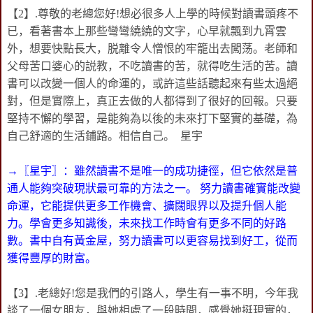
【2】.尊敬的老總您好!想必很多人上學的時候對讀書頭疼不
已，看著書本上那些彎彎繞繞的文字，心早就飄到九霄雲
外，想要快點長大，脱離令人憎恨的牢籠出去闖荡。老師和
父母苦口婆心的説教，不吃讀書的苦，就得吃生活的苦。讀
書可以改變一個人的命運的，或許這些話聽起來有些太過絕
對，但是實際上，真正去做的人都得到了很好的回報。只要
堅持不懈的學習，是能夠為以後的未來打下堅實的基礎，為
自己舒適的生活鋪路。相信自己。 星宇
→〖星宇〗：雖然讀書不是唯一的成功捷徑，但它依然是普
通人能夠突破現狀最可靠的方法之一。 努力讀書確實能改變
命運，它能提供更多工作機會、擴闊眼界以及提升個人能
力。學會更多知識後，未來找工作時會有更多不同的好路
數。書中自有黃金屋，努力讀書可以更容易找到好工，從而
獲得豐厚的財富。
【3】.老總好!您是我們的引路人，學生有一事不明，今年我
談了一個女朋友，與她相處了一段時間，感覺她挺現實的，