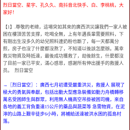
烈日當空、星宇、孔久久、南抖音北快手、白、李桃桃，大
家好！
【1】.尊敬的老總，這場突如其來的廣西洪災讓我們一家人被
困在樓頂苦苦支撑，吃喝全無，上有年邁長輩需要照料，下
有剛出生沒多久的幼兒照料連奶粉也斷了，每一天都萬分
煎，房子也沒了什麼都沒熬了，不知道以後該怎麼辦。萬幸
救災物資及時抵達，最後成功獲救了，劫後餘生，什麼都沒
了目前一家已平安，滿心感恩，感謝所有伸出援手的救援人
员。 烈日當空
→〖烈日當空〗：廣西七月初遭受嚴重洪災，救援人 展現了
極大的勇氣與奉獻，包括出動大型應急裝備如動力舟橋轉移
萬名受困師生與群眾，利用無人機高空吊掛被困司機，來自
各地的義工背負重達15公斤的藥品與蔬菜等 急需物資，在泥
濘的山路上艱辛徒步6小時，將補給送達被洪水困的孤島村
落。