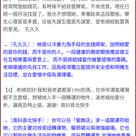
經常問我給錢花，有時候不給就發脾氣，不來找我，現在已
經一個月沒找我了，我也不想理她，準備結束這段關係。攀
生心理甚是矛盾，往後先謀生摆是先謀愛，望老總給點寶貴
的意見。 孔久久
→〖孔久久〗：她是以冷暴力為手段的金錢綁架，說明她愛
的是你的錢，而不是你的人。一段健康的親密關係應該建立
在互相尊重與愛意上， 而不是將給錢當作維繫感情的籌碼。
老總建議你先找工作，因為經濟獨立能提供安全感和明確生
活目標，並在愛情中保有選擇權。
【4】.老總您好!我和我老婆都是1990的馬，在命年運氣確實
都不怎麼樣，想替她入手一個轉運的物件，清老總抬愛分
析，讓我及時止損，謝謝! 南抖音北快手
→〖南抖音北快手〗：你可以在「紫飾店」求一道開運符給
她，它的主要功效是扭轉運勢、驅邪避災與增強磁場。它也
可以幫助化解生活中的倒楣事、提升整體運氣,並讓她做事更