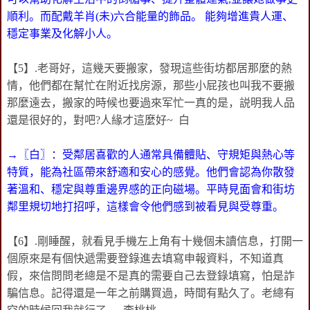
順利。而配戴羊肖(未)六合能量的飾品。 能夠增進貴人運、
穩定事業及化解小人。
【5】.老哥好，這幾天要搬家，發現這些街坊都居那麼的熱
情，他們都在幫忙在附近找房源，那些小屁孩也叫我不要搬
那麼遠去，搬家的時候也要過來军忙一真的是，説明我人品
還是很好的，對吧?人緣才這麼好~ 白
→〖白〗：受鄰居喜歡的人通常具備體貼、守規矩與熱心等
特質，能為社區帶來舒適和安心的感覺。他們會認為你散發
著溫和、穩定與尊重邊界感的正向磁場。平時見面會和街坊
鄰里規切地打招呼，這樣會令他們感到被看見與受尊重。
【6】.剛睡醒，就看見手機左上角有十幾個未讀信息，打開一
個原來是有個快遞需要登錄進去填寫申報資料，不知道真
假，來信問問老總是不是真的需要自己去登錄填寫，怕是詐
騙信息。記得還是一年之前購買過，時間有點久了。老總有