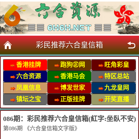
彩民推荐六合皇信箱
香港挂牌
跑狗㊣网
旺角彩皇
六合资源
香港马会
特区总站
凤凰信息
博发世家
九龙皇网
镇坛之宝
正版挂牌
开奖直播
086期：彩民推荐六合皇信箱(紅字:坐臥不安)
第086期 《六合皇信
箱文字版》