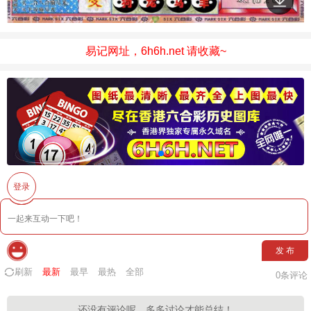
易记网址，6h6h.net 请收藏~
登录
发 布
刷新
最新
最早
最热
全部
0
条评论
还没有评论呢，多多讨论才能总结！