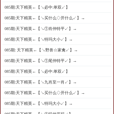
085期:天下精英←【↘必中:单双↙】
085期:天下精英←【↘买什么◇开什么↙】→
085期:天下精英←【↘①肖仲特平↙】→
085期:天下精英←【↘特玛大小↙】→
085期: 天下精英←【↘野兽☆家禽↙】→
085期:天下精英←【↘①尾仲特平↙】→
085期:天下精英←【↘必中:单双↙】
085期:天下精英←【↘九肖至一肖↙】→
085期:天下精英←【↘买什么◇开什么↙】→
085期:天下精英←【↘特玛大小↙】→