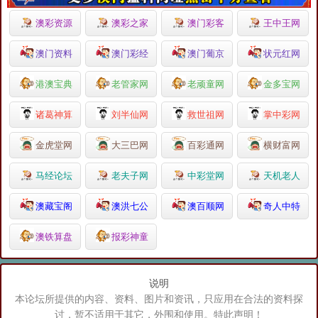
澳彩资源
澳彩之家
澳门彩客
王中王网
澳门资料
澳门彩经
澳门葡京
状元红网
港澳宝典
老管家网
老顽童网
金多宝网
诸葛神算
刘半仙网
救世祖网
掌中彩网
金虎堂网
大三巴网
百彩通网
横财富网
马经论坛
老夫子网
中彩堂网
天机老人
澳藏宝阁
澳洪七公
澳百顺网
奇人中特
澳铁算盘
报彩神童
说明
本论坛所提供的内容、资料、图片和资讯，只应用在合法的资料探
讨，暂不适用于其它，外围和使用。特此声明！