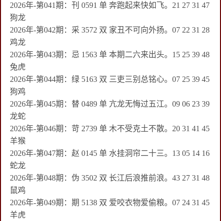
2026年-第041期：刊 0591 单 奔跑起来快如飞。21 27 31 47
狗龙
2026年-第042期：采 3572 双 家丑不可向外扬。07 22 31 28
鸡龙
2026年-第043期：忌 1563 单 本期二六来出头。15 25 39 48
兔虎
2026年-第044期：绿 5163 双 三吏三别总铭心。07 25 39 45
狗鸡
2026年-第045期：替 0489 单 亢龙无悔过五江。09 06 23 39
龙蛇
2026年-第046期：苛 2739 单 木不受克土不散。20 31 41 45
羊猴
2026年-第047期：赵 0145 单 水挂洞帘二十三。13 05 14 16
蛇龙
2026年-第048期：伪 3502 双 长江后浪推前浪。43 27 31 48
鼠鸡
2026年-第049期：期 5138 双 爱咬衣物爱偷粮。07 24 31 45
羊虎