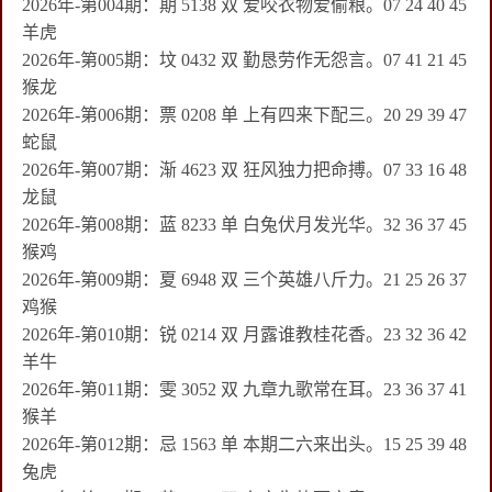
2026年-第004期：期 5138 双 爱咬衣物爱偷粮。07 24 40 45
羊虎
2026年-第005期：坟 0432 双 勤恳劳作无怨言。07 41 21 45
猴龙
2026年-第006期：票 0208 单 上有四来下配三。20 29 39 47
蛇鼠
2026年-第007期：渐 4623 双 狂风独力把命搏。07 33 16 48
龙鼠
2026年-第008期：蓝 8233 单 白兔伏月发光华。32 36 37 45
猴鸡
2026年-第009期：夏 6948 双 三个英雄八斤力。21 25 26 37
鸡猴
2026年-第010期：锐 0214 双 月露谁教桂花香。23 32 36 42
羊牛
2026年-第011期：雯 3052 双 九章九歌常在耳。23 36 37 41
猴羊
2026年-第012期：忌 1563 单 本期二六来出头。15 25 39 48
兔虎