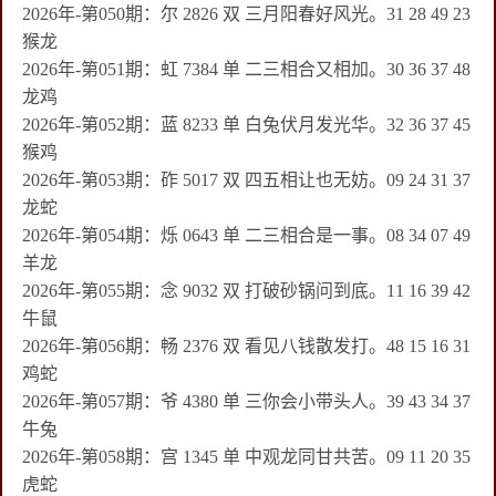
2026年-第050期：尔 2826 双 三月阳春好风光。31 28 49 23
猴龙
2026年-第051期：虹 7384 单 二三相合又相加。30 36 37 48
龙鸡
2026年-第052期：蓝 8233 单 白兔伏月发光华。32 36 37 45
猴鸡
2026年-第053期：砟 5017 双 四五相让也无妨。09 24 31 37
龙蛇
2026年-第054期：烁 0643 单 二三相合是一事。08 34 07 49
羊龙
2026年-第055期：念 9032 双 打破砂锅问到底。11 16 39 42
牛鼠
2026年-第056期：畅 2376 双 看见八钱散发打。48 15 16 31
鸡蛇
2026年-第057期：爷 4380 单 三你会小带头人。39 43 34 37
牛兔
2026年-第058期：宫 1345 单 中观龙同甘共苦。09 11 20 35
虎蛇