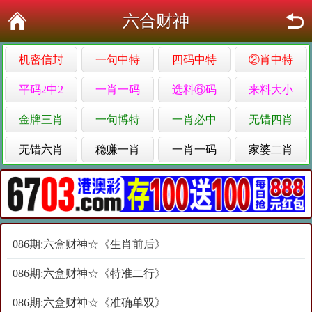
六合财神
机密信封
一句中特
四码中特
②肖中特
平码2中2
一肖一码
选料⑥码
来料大小
金牌三肖
一句博特
一肖必中
无错四肖
无错六肖
稳赚一肖
一肖一码
家婆二肖
086期:六盒财神☆《生肖前后》
086期:六盒财神☆《特准二行》
086期:六盒财神☆《准确单双》