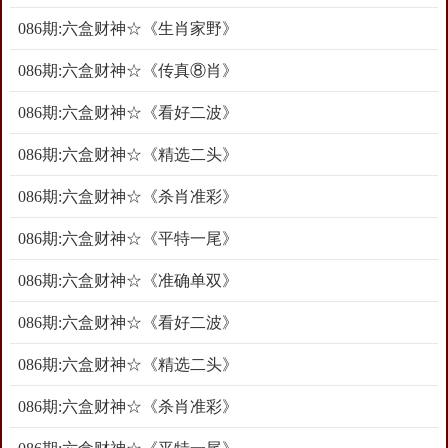
086期:六盒财神☆《生肖家野》
086期:六盒财神☆《传真⑧肖》
086期:六盒财神☆《看好二波》
086期:六盒财神☆《精选二头》
086期:六盒财神☆《杀肖准彩》
086期:六盒财神☆《平特一尾》
086期:六盒财神☆《准确单双》
086期:六盒财神☆《看好二波》
086期:六盒财神☆《精选二头》
086期:六盒财神☆《杀肖准彩》