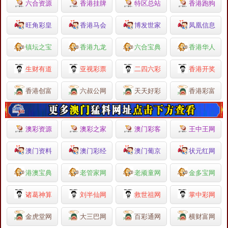
六合资源
香港挂牌
特区总站
香港跑狗
旺角彩皇
香港马会
博发世家
凤凰信息
镇坛之宝
香港九龙
六合宝典
香港华人
生财有道
亚视彩票
二四六彩
香港开奖
香港创富
六叔公网
天天好彩
香港彩富
澳彩资源
澳彩之家
澳门彩客
王中王网
澳门资料
澳门彩经
澳门葡京
状元红网
港澳宝典
老管家网
老顽童网
金多宝网
诸葛神算
刘半仙网
救世祖网
掌中彩网
金虎堂网
大三巴网
百彩通网
横财富网