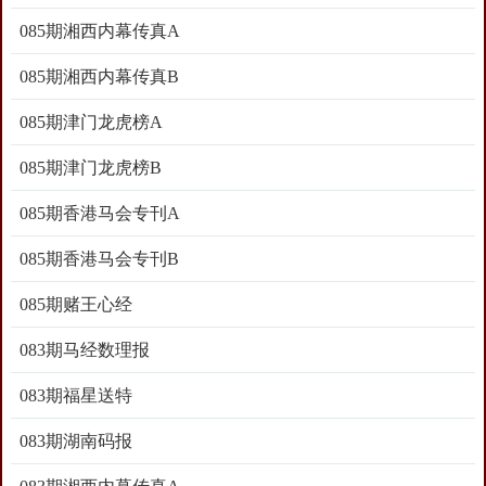
085期湘西内幕传真A
085期湘西内幕传真B
085期津门龙虎榜A
085期津门龙虎榜B
085期香港马会专刊A
085期香港马会专刊B
085期赌王心经
083期马经数理报
083期福星送特
083期湖南码报