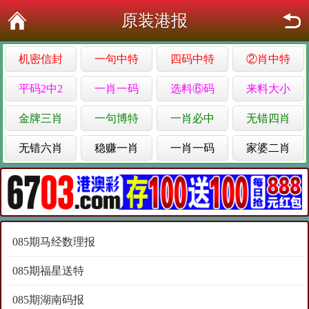
原装港报
机密信封
一句中特
四码中特
②肖中特
平码2中2
一肖一码
选料⑥码
来料大小
金牌三肖
一句博特
一肖必中
无错四肖
无错六肖
稳赚一肖
一肖一码
家婆二肖
085期马经数理报
085期福星送特
085期湖南码报