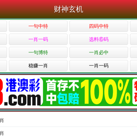
财神玄机
一句中特
四码中特
一肖一码
选料⑥码
一句博特
一肖必中
稳赚一肖
一肖一码
三肖
生肖