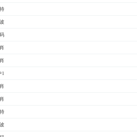
平特
一波
8码
六肖
1肖
中1
三肖
生肖
平特
一波