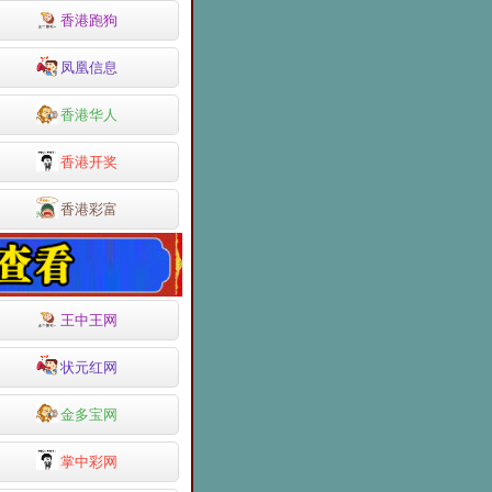
香港跑狗
凤凰信息
香港华人
香港开奖
香港彩富
王中王网
状元红网
金多宝网
掌中彩网