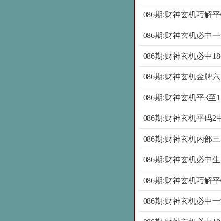
086期:财神玄机巧解
086期:财神玄机必中
086期:财神玄机必中1
086期:财神玄机金牌
086期:财神玄机平3至
086期:财神玄机平码2
086期:财神玄机内部
086期:财神玄机必中
086期:财神玄机巧解
086期:财神玄机必中