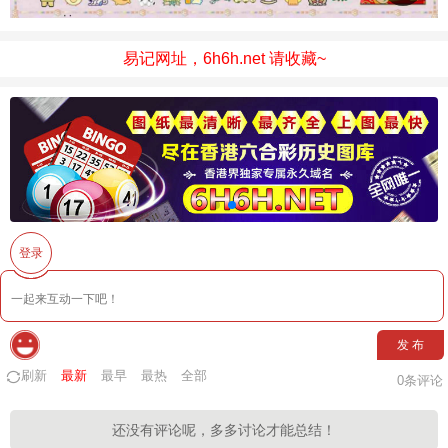
易记网址，6h6h.net 请收藏~
登录
发 布
刷新
最新
最早
最热
全部
0
条评论
还没有评论呢，多多讨论才能总结！