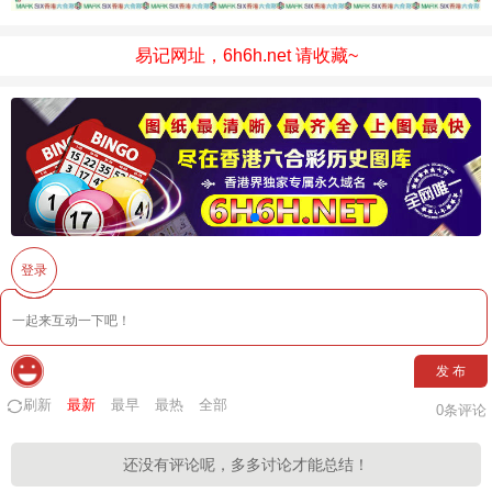
易记网址，6h6h.net 请收藏~
登录
发 布
刷新
最新
最早
最热
全部
0
条评论
还没有评论呢，多多讨论才能总结！