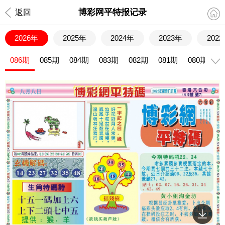
博彩网平特报记录
返回
2026年
2025年
2024年
2023年
202
086期
085期
084期
083期
082期
081期
080期
0