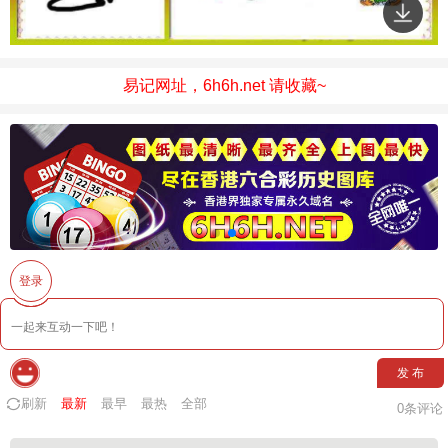
易记网址，6h6h.net 请收藏~
登录
发 布
刷新
最新
最早
最热
全部
0
条评论