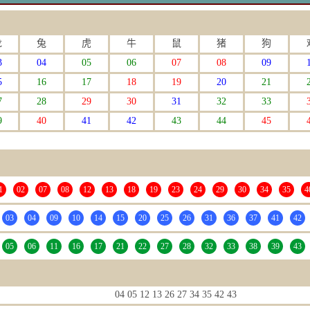
龙
兔
虎
牛
鼠
猪
狗
3
04
05
06
07
08
09
5
16
17
18
19
20
21
7
28
29
30
31
32
33
9
40
41
42
43
44
45
1
02
07
08
12
13
18
19
23
24
29
30
34
35
4
03
04
09
10
14
15
20
25
26
31
36
37
41
42
05
06
11
16
17
21
22
27
28
32
33
38
39
43
04 05 12 13 26 27 34 35 42 43