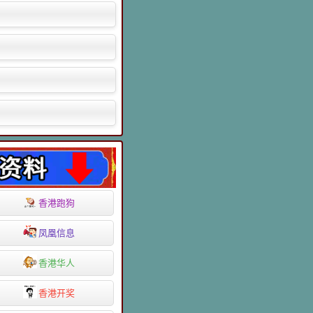
香港跑狗
凤凰信息
香港华人
香港开奖