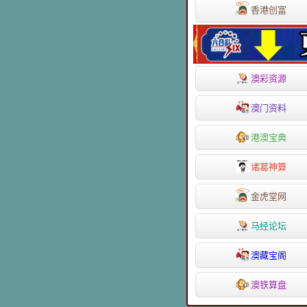
香港创富
澳彩资源
澳门资料
港澳宝典
诸葛神算
金虎堂网
马经论坛
澳藏宝阁
澳铁算盘