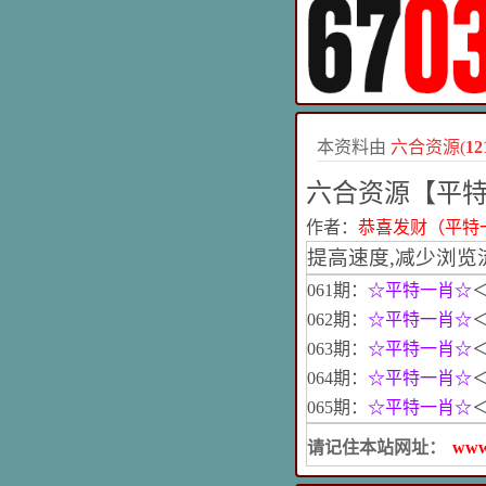
本资料由
六合资源(
12
六合资源【平
作者：
恭喜发财（平特
提高速度,减少浏
061期：
☆平特一肖☆
062期：
☆平特一肖☆
063期：
☆平特一肖☆
064期：
☆平特一肖☆
065期：
☆平特一肖☆
请记住本站网址：
www