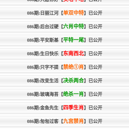
单双中特
086期:日丽江河【
】已公开
六肖中特
086期:后台过硬【
】已公开
平特一尾
086期:平安斯基【
】已公开
东南西北
086期:生日快乐【
】已公开
禁绝①肖
086期:只字不提【
】已公开
决杀两合
086期:改变生活【
】已公开
绝杀一肖
086期:玻璃海苔【
】已公开
四季生肖
086期:金鱼先生【
】已公开
九宫禁肖
086期:匆匆过客【
】已公开