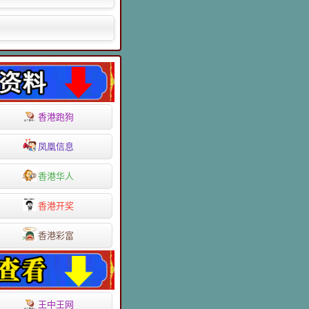
香港跑狗
凤凰信息
香港华人
香港开奖
香港彩富
王中王网