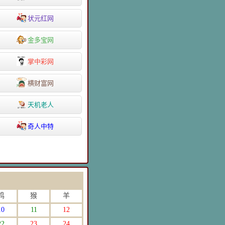
状元红网
金多宝网
掌中彩网
横财富网
天机老人
奇人中特
鸡
猴
羊
10
11
12
22
23
24