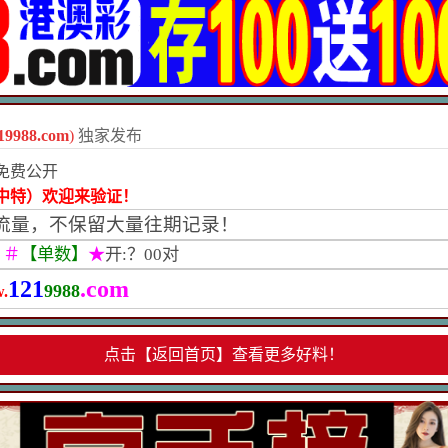
19988.com
)
独家发布
免费公开
中特）欢迎来验证！
览流量，不保留大量往期记录！
》
＃
【单数】
★
开:？00对
121
.com
9988
.
点击【返回首页】查看更多好料！