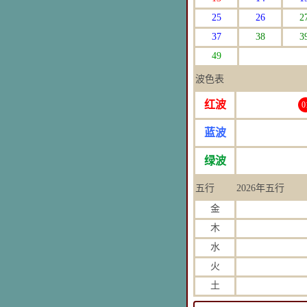
25
26
2
37
38
3
49
波色表
红波
0
蓝波
绿波
五行
2026年五行
金
木
水
火
土