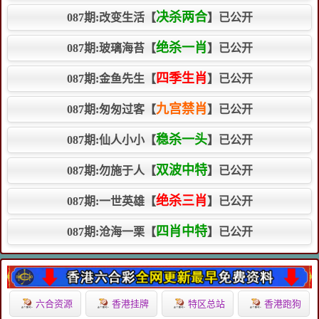
决杀两合
087期:改变生活【
】已公开
绝杀一肖
087期:玻璃海苔【
】已公开
四季生肖
087期:金鱼先生【
】已公开
九宫禁肖
087期:匆匆过客【
】已公开
稳杀一头
087期:仙人小小【
】已公开
双波中特
087期:勿施于人【
】已公开
绝杀三肖
087期:一世英雄【
】已公开
四肖中特
087期:沧海一栗【
】已公开
六合资源
香港挂牌
特区总站
香港跑狗