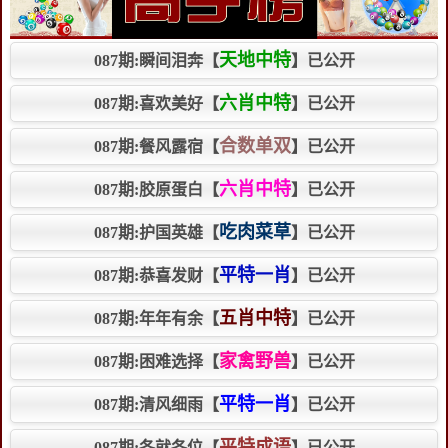
天地中特
087期:瞬间泪奔【
】已公开
六肖中特
087期:喜欢美好【
】已公开
合数单双
087期:餐风露宿【
】已公开
六肖中特
087期:胶原蛋白【
】已公开
吃肉菜草
087期:护国英雄【
】已公开
平特一肖
087期:恭喜发财【
】已公开
五肖中特
087期:年年有余【
】已公开
家禽野兽
087期:困难选择【
】已公开
平特一肖
087期:清风细雨【
】已公开
平特成语
087期:各就各位【
】已公开