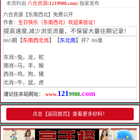
本资料由
六合资源(
1219988.com
)
独家发布
六合资源【东南西北】免费公开
作者：
生日快乐（东南西北）欢迎来验证！
提高速度,减少浏览流量，不保留大量往期记录！
065期【
东南西北肖
】【
东北南
】开？00准
东肖=兔，龙，蛇
南肖=马，羊，猴
西肖=鸡，狗，猪
北肖=牛，鼠，虎
121
.com
9988
请记住本站网址：
www.
点击【返回首页】查看更多好料！