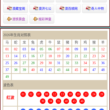
澳藏宝阁
澳洪七公
澳百顺网
奇人中特
澳铁算盘
报彩神童
2026年生肖对照表
马
蛇
龙
兔
虎
牛
鼠
猪
狗
鸡
猴
羊
01
02
03
04
05
06
07
08
09
10
11
12
13
14
15
16
17
18
19
20
21
22
23
24
25
26
27
28
29
30
31
32
33
34
35
36
37
38
39
40
41
42
43
44
45
46
47
48
49
波色表
01
02
07
08
12
13
18
19
23
24
29
红波
30
34
35
40
45
46