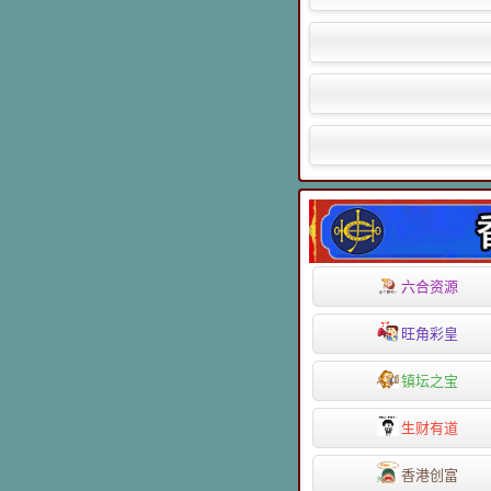
六合资源
旺角彩皇
镇坛之宝
生财有道
香港创富