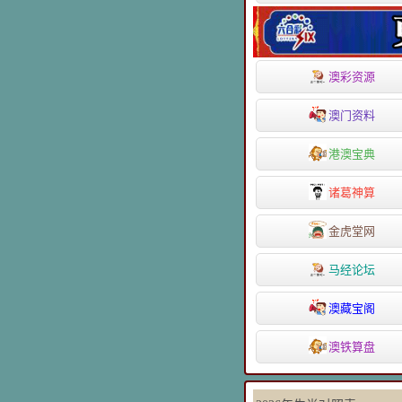
澳彩资源
澳门资料
港澳宝典
诸葛神算
金虎堂网
马经论坛
澳藏宝阁
澳铁算盘