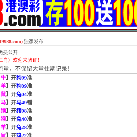
19988.com
)
独家发布
免费公开
三肖）欢迎来验证！
览流量，不保留大量往期记录！
-牛
】开
狗09
准
-羊
】开
狗09
准
-鼠
】开
兔04
准
-马
】开
马49
错
-猴
】开
猪08
准
-猴
】开
兔40
准
-羊
】开
兔28
准
-鼠
】开
鸡22
准