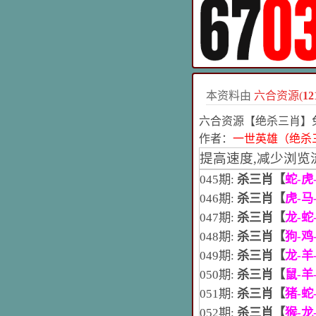
本资料由
六合资源(
12
六合资源【绝杀三肖】
作者：
一世英雄（绝杀
提高速度,减少浏
045期:
杀三肖【
蛇-虎
046期:
杀三肖【
虎-马
047期:
杀三肖【
龙-蛇
048期:
杀三肖【
狗-鸡
049期:
杀三肖【
龙-羊
050期:
杀三肖【
鼠-羊
051期:
杀三肖【
猪-蛇
052期:
杀三肖【
猴-龙