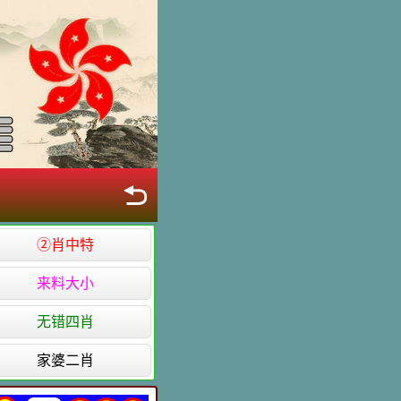
②肖中特
来料大小
无错四肖
家婆二肖