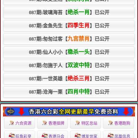
绝杀一肖
087期:玻璃海苔【
】已公开
四季生肖
087期:金鱼先生【
】已公开
九宫禁肖
087期:匆匆过客【
】已公开
稳杀一头
087期:仙人小小【
】已公开
双波中特
087期:勿施于人【
】已公开
绝杀三肖
087期:一世英雄【
】已公开
四肖中特
087期:沧海一栗【
】已公开
六合资源
香港挂牌
特区总站
香港跑狗
旺角彩皇
香港马会
博发世家
凤凰信息