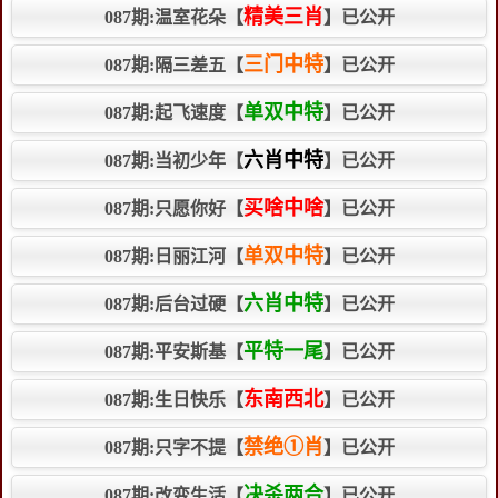
精美三肖
087期:温室花朵【
】已公开
三门中特
087期:隔三差五【
】已公开
单双中特
087期:起飞速度【
】已公开
六肖中特
087期:当初少年【
】已公开
买啥中啥
087期:只愿你好【
】已公开
单双中特
087期:日丽江河【
】已公开
六肖中特
087期:后台过硬【
】已公开
平特一尾
087期:平安斯基【
】已公开
东南西北
087期:生日快乐【
】已公开
禁绝①肖
087期:只字不提【
】已公开
决杀两合
087期:改变生活【
】已公开