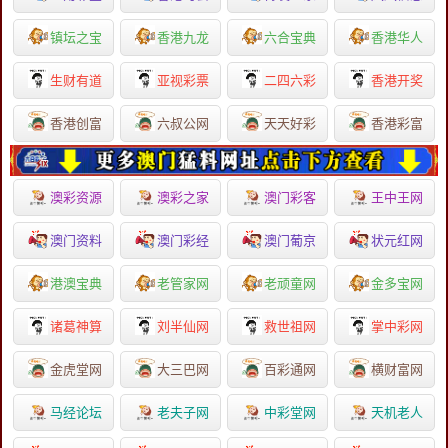
镇坛之宝
香港九龙
六合宝典
香港华人
生财有道
亚视彩票
二四六彩
香港开奖
香港创富
六叔公网
天天好彩
香港彩富
澳彩资源
澳彩之家
澳门彩客
王中王网
澳门资料
澳门彩经
澳门葡京
状元红网
港澳宝典
老管家网
老顽童网
金多宝网
诸葛神算
刘半仙网
救世祖网
掌中彩网
金虎堂网
大三巴网
百彩通网
横财富网
马经论坛
老夫子网
中彩堂网
天机老人