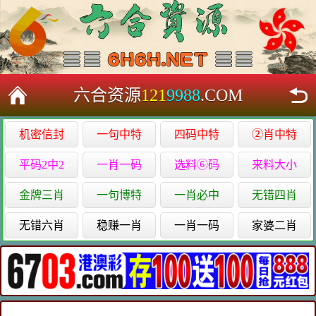
六合资源
121
9988
.COM
机密信封
一句中特
四码中特
②肖中特
平码2中2
一肖一码
选料⑥码
来料大小
金牌三肖
一句博特
一肖必中
无错四肖
无错六肖
稳赚一肖
一肖一码
家婆二肖