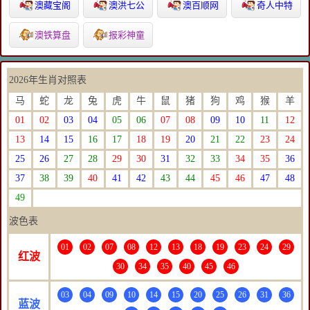
澳藏宝阁
澳洪七公
澳百顺网
奇人中特
澳铁算盘
报彩神童
2026年生肖对照表
马
蛇
龙
兔
虎
牛
鼠
猪
狗
鸡
猴
羊
01
02
03
04
05
06
07
08
09
10
11
12
13
14
15
16
17
18
19
20
21
22
23
24
25
26
27
28
29
30
31
32
33
34
35
36
37
38
39
40
41
42
43
44
45
46
47
48
49
波色表
01
02
07
08
12
13
18
19
23
24
29
红波
30
34
35
40
45
46
03
04
09
10
14
15
20
25
26
31
36
蓝波