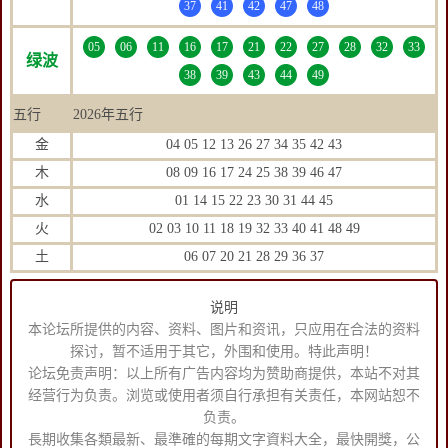
37
41
42
47
48
05
06
11
16
17
21
22
27
28
32
33
绿波
38
39
43
44
49
五行
2026年五行
金
04 05 12 13 26 27 34 35 42 43
木
08 09 16 17 24 25 38 39 46 47
水
01 14 15 22 23 30 31 44 45
火
02 03 10 11 18 19 32 33 40 41 48 49
土
06 07 20 21 28 29 36 37
说明
本论坛所提供的内容、资料、图片和资讯，只应用在合法的资料
探讨，暂不适用于其它，外围和使用。特此声明！
论坛免责声明：以上所有广告内容均为赞助商提供，本站不对其
经营行为负责。浏览或使用者须自行承担有关责任，本网站恕不
负责。
長期收集各類最新、最準確的每期文字資料大全，最快開獎，公