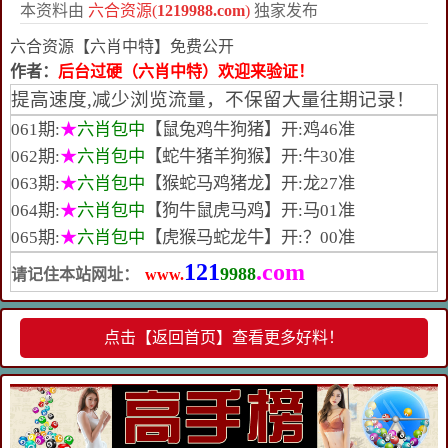
本资料由
六合资源(
1219988.com
)
独家发布
六合资源【六肖中特】免费公开
作者：
后台过硬（六肖中特）欢迎来验证！
提高速度,减少浏览流量，不保留大量往期记录！
061期:
★
六肖包中
【鼠兔鸡牛狗猪】开:鸡46准
062期:
★
六肖包中
【蛇牛猪羊狗猴】开:牛30准
063期:
★
六肖包中
【猴蛇马鸡猪龙】开:龙27准
064期:
★
六肖包中
【狗牛鼠虎马鸡】开:马01准
065期:
★
六肖包中
【虎猴马蛇龙牛】开:？00准
121
.com
9988
请记住本站网址：
www.
点击【返回首页】查看更多好料！