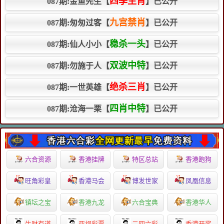
四季生肖
087期:金鱼先生【
】已公开
九宫禁肖
087期:匆匆过客【
】已公开
稳杀一头
087期:仙人小小【
】已公开
双波中特
087期:勿施于人【
】已公开
绝杀三肖
087期:一世英雄【
】已公开
四肖中特
087期:沧海一栗【
】已公开
六合资源
香港挂牌
特区总站
香港跑狗
旺角彩皇
香港马会
博发世家
凤凰信息
镇坛之宝
香港九龙
六合宝典
香港华人
生财有道
亚视彩票
二四六彩
香港开奖