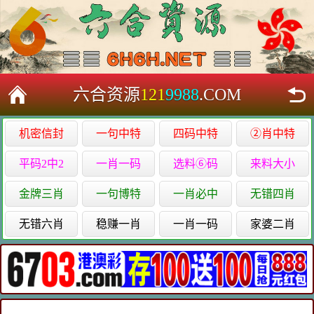
六合资源
121
9988
.COM
机密信封
一句中特
四码中特
②肖中特
平码2中2
一肖一码
选料⑥码
来料大小
金牌三肖
一句博特
一肖必中
无错四肖
无错六肖
稳赚一肖
一肖一码
家婆二肖