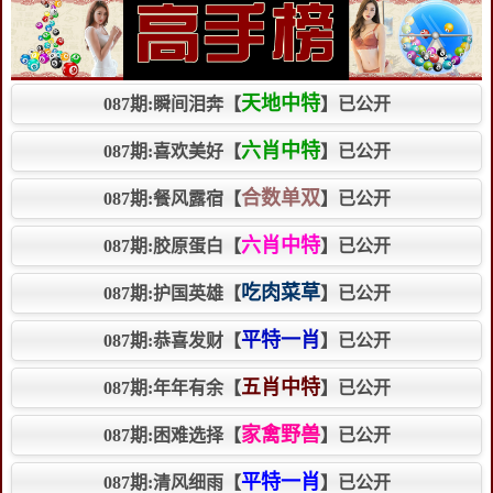
天地中特
087期:瞬间泪奔【
】已公开
六肖中特
087期:喜欢美好【
】已公开
合数单双
087期:餐风露宿【
】已公开
六肖中特
087期:胶原蛋白【
】已公开
吃肉菜草
087期:护国英雄【
】已公开
平特一肖
087期:恭喜发财【
】已公开
五肖中特
087期:年年有余【
】已公开
家禽野兽
087期:困难选择【
】已公开
平特一肖
087期:清风细雨【
】已公开