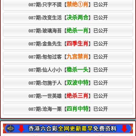
禁绝①肖
087期:只字不提【
】已公开
决杀两合
087期:改变生活【
】已公开
绝杀一肖
087期:玻璃海苔【
】已公开
四季生肖
087期:金鱼先生【
】已公开
九宫禁肖
087期:匆匆过客【
】已公开
稳杀一头
087期:仙人小小【
】已公开
双波中特
087期:勿施于人【
】已公开
绝杀三肖
087期:一世英雄【
】已公开
四肖中特
087期:沧海一栗【
】已公开