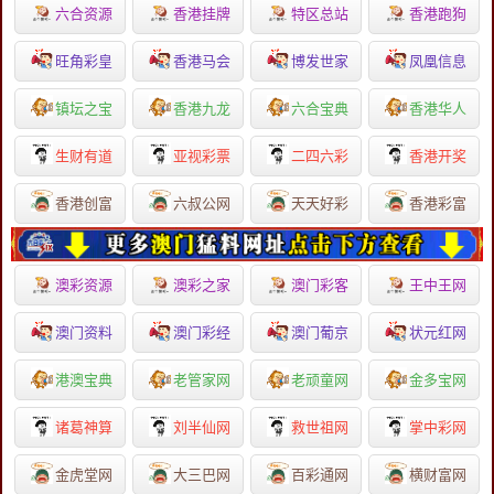
六合资源
香港挂牌
特区总站
香港跑狗
旺角彩皇
香港马会
博发世家
凤凰信息
镇坛之宝
香港九龙
六合宝典
香港华人
生财有道
亚视彩票
二四六彩
香港开奖
香港创富
六叔公网
天天好彩
香港彩富
澳彩资源
澳彩之家
澳门彩客
王中王网
澳门资料
澳门彩经
澳门葡京
状元红网
港澳宝典
老管家网
老顽童网
金多宝网
诸葛神算
刘半仙网
救世祖网
掌中彩网
金虎堂网
大三巴网
百彩通网
横财富网