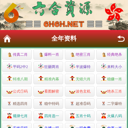
全年资料
传真二肖
爆料一肖
绝密三肖
经典绝杀
平码2中2
狂砸两肖
半波爆特
来料大小
特准八期
精准内幕
无错六肖
稳赚一肖
公式①码
看图解密
波色玄机
绝杀三肖
精选四肖
稳中特码
超准⑤码
二字爆特
规律七肖
四肖选一
五肖十码
火爆八码