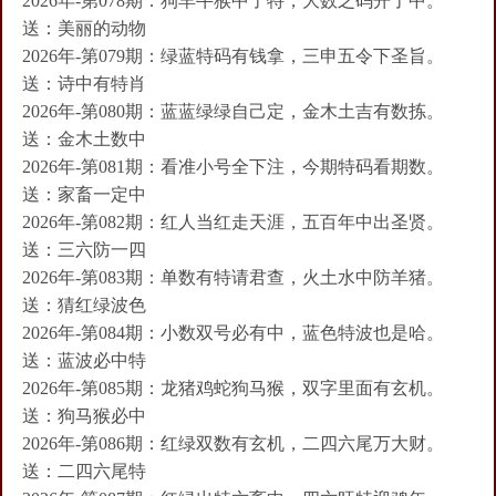
2026年-第078期：狗羊牛猴中了特，大数之码开了中。
送：美丽的动物
2026年-第079期：绿蓝特码有钱拿，三申五令下圣旨。
送：诗中有特肖
2026年-第080期：蓝蓝绿绿自己定，金木土吉有数拣。
送：金木土数中
2026年-第081期：看准小号全下注，今期特码看期数。
送：家畜一定中
2026年-第082期：红人当红走天涯，五百年中出圣贤。
送：三六防一四
2026年-第083期：单数有特请君查，火土水中防羊猪。
送：猜红绿波色
2026年-第084期：小数双号必有中，蓝色特波也是哈。
送：蓝波必中特
2026年-第085期：龙猪鸡蛇狗马猴，双字里面有玄机。
送：狗马猴必中
2026年-第086期：红绿双数有玄机，二四六尾万大财。
送：二四六尾特