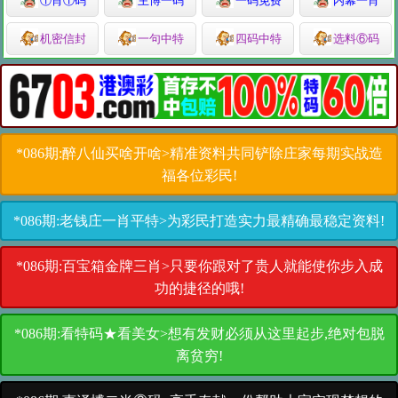
①肖①码
主博一码
一码免费
内幕一肖
机密信封
一句中特
四码中特
选料⑥码
*086期:醉八仙买啥开啥>精准资料共同铲除庄家每期实战造
福各位彩民!
*086期:老钱庄一肖平特>为彩民打造实力最精确最稳定资料!
*086期:百宝箱金牌三肖>只要你跟对了贵人就能使你步入成
功的捷径的哦!
*086期:看特码★看美女>想有发财必须从这里起步,绝对包脱
离贫穷!