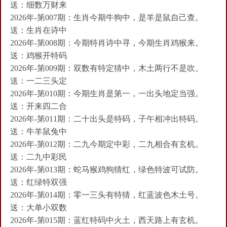
送：细数万财来
2026年-第007期：生肖今期牛狗中，是羊是鼠自己查。
送：生肖在诗中
2026年-第008期：今期特肖诗中寻，今期生肖鸡猴来。
送：鸡猴开特码
2026年-第009期：双数有特定猜中，木土两行不是吹。
送：一二三头定
2026年-第010期：今期生肖是第一，一出头地定当强。
送：开来四二合
2026年-第011期：二十出头是特码，子午相冲出特码。
送：牛羊鼠兔中
2026年-第012期：二九今期定中彩，二九相合有玄机。
送：二九中彩民
2026年-第013期：蛇马猴鸡狗猜红，绿色特波可试防。
送：红绿特双强
2026年-第014期：零一三头有特猜，红蓝波色木土号。
送：大单小双数
2026年-第015期：蓝红特码中火土，西天路上有玄机。