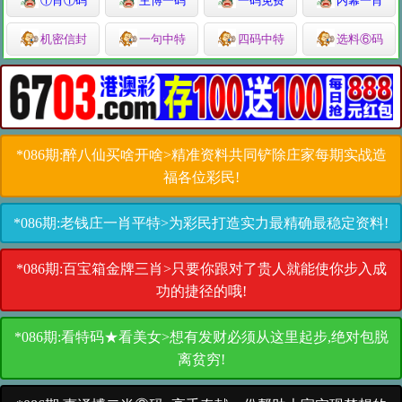
①肖①码
主博一码
一码免费
内幕一肖
机密信封
一句中特
四码中特
选料⑥码
*086期:醉八仙买啥开啥>精准资料共同铲除庄家每期实战造
福各位彩民!
*086期:老钱庄一肖平特>为彩民打造实力最精确最稳定资料!
*086期:百宝箱金牌三肖>只要你跟对了贵人就能使你步入成
功的捷径的哦!
*086期:看特码★看美女>想有发财必须从这里起步,绝对包脱
离贫穷!