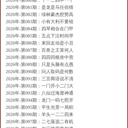
2026年-第080期：十一二四中一个
2026年-第081期：是龙是马任你猜
2026年-第082期：绿林豪杰腔势高
2026年-第083期：小有大利不要错
2026年-第084期：四琴相合在门甲
2026年-第085期：五点下注时间早
2026年-第086期：来回走动是小丑
2026年-第087期：百兽之王算何人
2026年-第088期：四四同根坐中营
2026年-第089期：只是头脑有点愚
2026年-第090期：问人取码是何数
2026年-第091期：三言两语说不清
2026年-第092期：一门开小二门大
2026年-第093期：八仙过海显神通
2026年-第094期：龙门一码七照开
2026年-第095期：平生光景一局积
2026年-第096期：羊头一二二四来
2026年-第097期：二七落选二有机