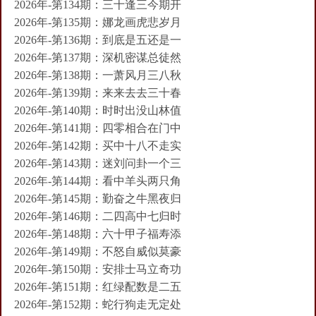
2026年-第134期：三十逢三今期开
2026年-第135期：娜龙画虎悲岁月
2026年-第136期：到底是五还是一
2026年-第137期：深机密谋总徒然
2026年-第138期：一萧风月三八秋
2026年-第139期：来来去去三十春
2026年-第140期：时时出没山林值
2026年-第141期：四零相合在门中
2026年-第142期：买中十八不走实
2026年-第143期：迷刘问卦一个三
2026年-第144期：看中羊头两只角
2026年-第145期：勤奋之牛黑夜归
2026年-第146期：二四高中七归时
2026年-第148期：六十甲子福寿添
2026年-第149期：不怒自威似莫豪
2026年-第150期：安排士马立奇功
2026年-第151期：红绿配数是二五
2026年-第152期：蛇行狗走无定处