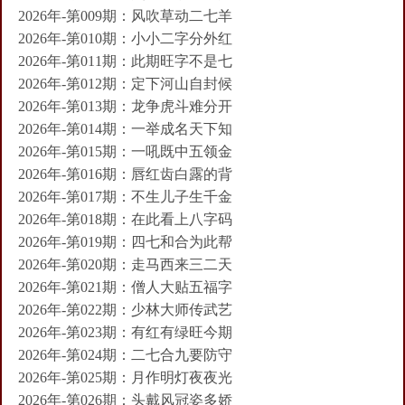
2026年-第009期：风吹草动二七羊
2026年-第010期：小小二字分外红
2026年-第011期：此期旺字不是七
2026年-第012期：定下河山自封候
2026年-第013期：龙争虎斗难分开
2026年-第014期：一举成名天下知
2026年-第015期：一吼既中五领金
2026年-第016期：唇红齿白露的背
2026年-第017期：不生儿子生千金
2026年-第018期：在此看上八字码
2026年-第019期：四七和合为此帮
2026年-第020期：走马西来三二天
2026年-第021期：僧人大贴五福字
2026年-第022期：少林大师传武艺
2026年-第023期：有红有绿旺今期
2026年-第024期：二七合九要防守
2026年-第025期：月作明灯夜夜光
2026年-第026期：头戴风冠姿多娇