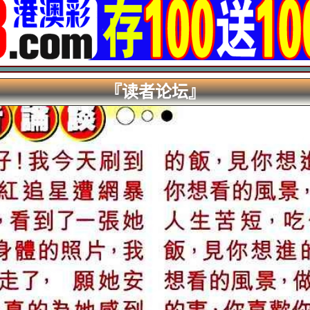
『读者论坛』