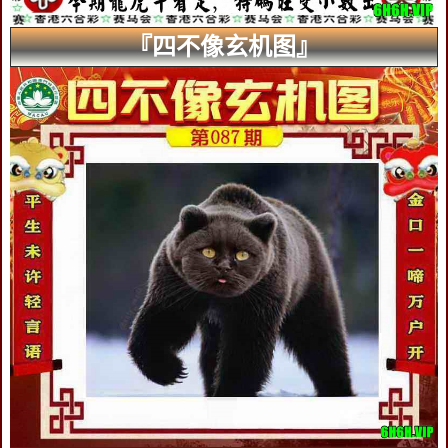
『四不像玄机图』