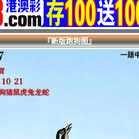
『新版跑狗图』