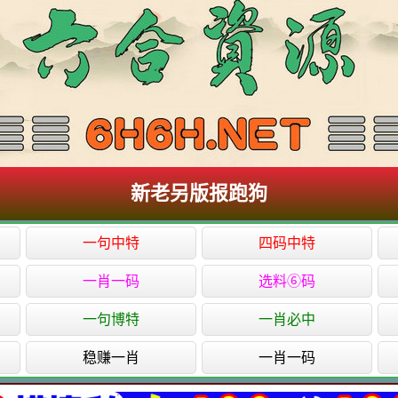
新老另版报跑狗
一句中特
四码中特
一肖一码
选料⑥码
一句博特
一肖必中
稳赚一肖
一肖一码