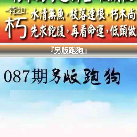
『另版跑狗』