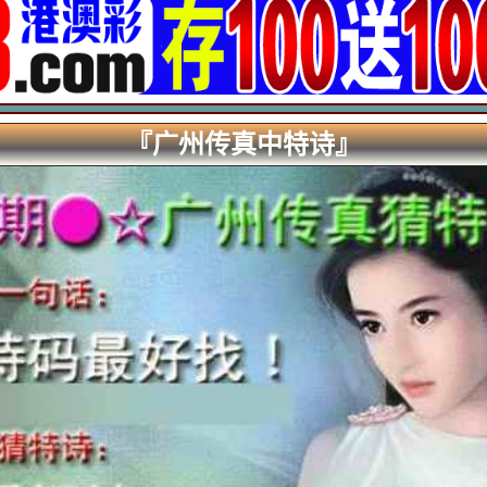
『广州传真中特诗』