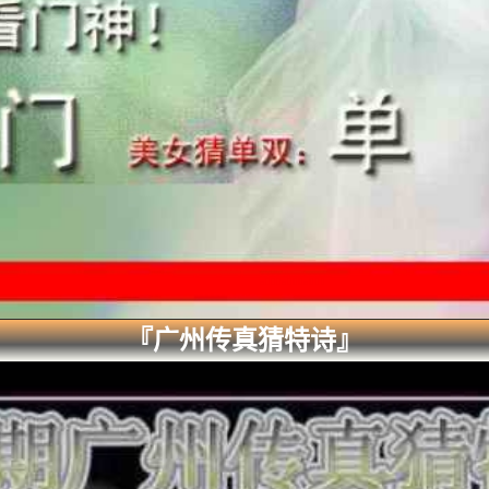
『广州传真猜特诗』