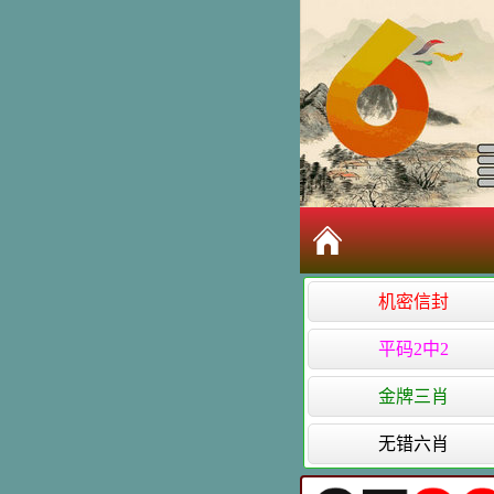
机密信封
平码2中2
金牌三肖
无错六肖