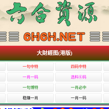
大財經图(港版)
一句中特
四码中特
一肖一码
选料⑥码
一句博特
一肖必中
稳赚一肖
一肖一码