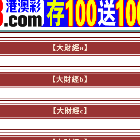
【大財經a】
【大財經b】
【大財經c】