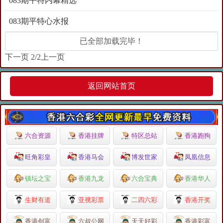
083期平特内幕精选
083期平特心水报
已全部加载完毕！
下一页
2/2
上一页
返回网站首页
六合资源
香港挂牌
特区总站
香港跑狗
旺角彩皇
香港马会
博发世家
凤凰信息
镇坛之宝
香港九龙
六合宝典
香港华人
生财有道
亚视彩票
二四六彩
香港开奖
香港创富
六叔公网
天天好彩
香港彩富