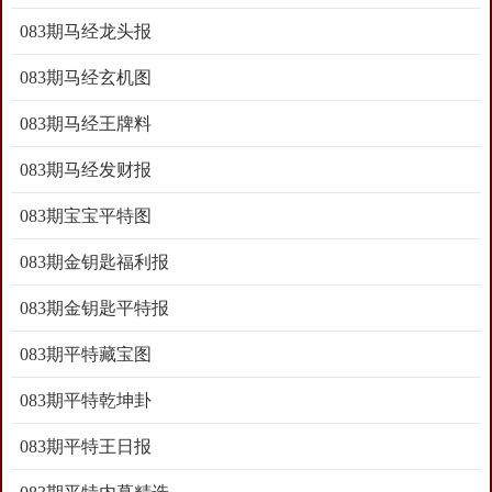
083期马经龙头报
083期马经玄机图
083期马经王牌料
083期马经发财报
083期宝宝平特图
083期金钥匙福利报
083期金钥匙平特报
083期平特藏宝图
083期平特乾坤卦
083期平特王日报