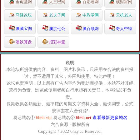
金虎堂网
大三巴网
百彩通网
横财富网
马经论坛
老夫子网
中彩堂网
天机老人
澳藏宝阁
澳洪七公
澳百顺网
奇人中特
澳铁算盘
报彩神童
说明
本论坛所提供的内容、资料、图片和资讯，只应用在合法的资料探
讨，暂不适用于其它，外围和使用。特此声明！
论坛免责声明：以上所有广告内容均为赞助商提供，本站不对其经
营行为负责。浏览或使用者须自行承担有关责任，本网站恕不负
责。
長期收集各類最新、最準確的每期文字資料大全，最快開獎，公式
規律盡在六合资源!
易记域名①:
6h6h.vip
易记域名②:
6h6h.net
查看最新更多域名
六合资源
-
版權所有
Copyright ? 2022 6hzy.cc Reserved.