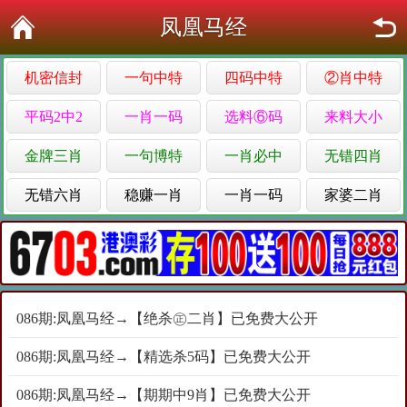
凤凰马经
机密信封
一句中特
四码中特
②肖中特
平码2中2
一肖一码
选料⑥码
来料大小
金牌三肖
一句博特
一肖必中
无错四肖
无错六肖
稳赚一肖
一肖一码
家婆二肖
086期:凤凰马经→【绝杀㊣二肖】已免费大公开
086期:凤凰马经→【精选杀5码】已免费大公开
086期:凤凰马经→【期期中9肖】已免费大公开