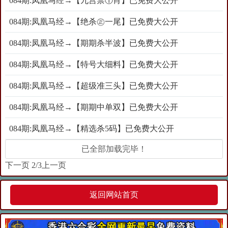
084期:凤凰马经→【九宫禁①肖】已免费大公开
084期:凤凰马经→【绝杀㊣一尾】已免费大公开
084期:凤凰马经→【期期杀半波】已免费大公开
084期:凤凰马经→【特号大细料】已免费大公开
084期:凤凰马经→【超级准三头】已免费大公开
084期:凤凰马经→【期期中单双】已免费大公开
084期:凤凰马经→【精选杀5码】已免费大公开
已全部加载完毕！
下一页
2/3
上一页
返回网站首页