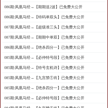
086期:凤凰马经→【期期送2波】已免费大公开
086期:凤凰马经→【特码单双头】已免费大公开
087期:凤凰马经→【超级准三头】已免费大公开
087期:凤凰马经→【期期中单双】已免费大公开
086期:凤凰马经→【绝杀四分一】已免费大公开
085期:凤凰马经→【必仲特号段】已免费大公开
085期:凤凰马经→【特号玄机诗】已免费大公开
085期:凤凰马经→【九宫禁①肖】已免费大公开
085期:凤凰马经→【绝杀四分一】已免费大公开
085期:凤凰马经→【必仲特号段】已免费大公开